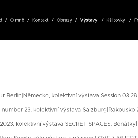
d
O mně
Kontakt
Obrazy
Výstavy
Kšiltovky
F
zur Berlin|Německo, kolektivní výstava Session 03 28.
t number 23, kolektivní výstava Salzburg|Rakousko 2
r 2023, kolektivní výstava SECRET SPACES, Benátky|Itá