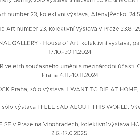
Gallery Semily, sólo výstava s názvem LOVE & MUERT
Art number 23, kolektivní výstava, Atény|Řecko, 24.
rie Art number 23, kolektivní výstava v Praze 23.8.-2
INAL GALLERY - House of Art, kolektivní vystava, pa
17.10.-30.11.2024
 veletrh současného umění s mezinárodní účastí, C
Praha 4.11.-10.11.2024
CK Praha, sólo výstava I WANT TO DIE AT HOME, 3
, sólo výstava I FEEL SAD ABOUT THIS WORLD, Všer
E SE v Praze na Vinohradech, kolektivní výstava
2.6.-17.6.2025