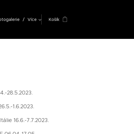
otogalerie
Více
Košík
4.-28.5.2023.
6.5.-1.6.2023.
lie 16.6.-7.7.2023.