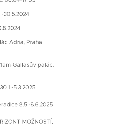
E 06.04-17.05
5.-30.5.2024
9.8.2024
lác Adria, Praha
lam-Gallasův palác,
0.1.-5.3.2025
adice 8.5.-8.6.2025
 HORIZONT MOŽNOSTÍ,