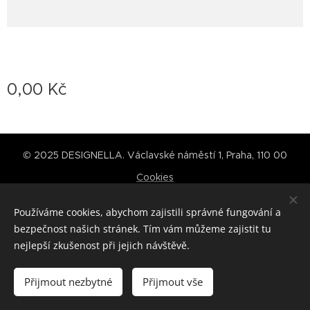
0,00
Kč
© 2025 DESIGNELLA. Václavské náměstí 1, Praha, 110 00
Cookies
Jazyky
Používáme cookies, abychom zajistili správné fungování a
Čeština
English
bezpečnost našich stránek. Tím vám můžeme zajistit tu
nejlepší zkušenost při jejich návštěvě.
Do košíku
Přijmout nezbytné
Přijmout vše