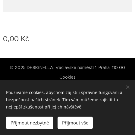
0,00
Kč
© 2025 DESIGNELLA. Václavské náměstí 1, Praha, 110 00
Cookies
Jazyky
Používáme cookies, abychom zajistili správné fungování a
Čeština
English
bezpečnost našich stránek. Tím vám můžeme zajistit tu
nejlepší zkušenost při jejich návštěvě.
Do košíku
Přijmout nezbytné
Přijmout vše